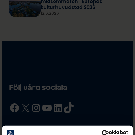
midsommaren i Europas
kulturhuvudstad 2026
12.6.2026
Följ våra sociala
Facebook
X
Instagram
YouTube
LinkedIn
TikTok
#oulu2026 #culturalclimatechange