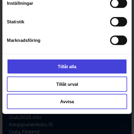
Inställningar
Statistik
Marknadsföring
Tillåt alla
Tillåt urval
Avvisa
Uleåborgs kulturstiftelse
Oulu2026 Info
Kauppurienkatu 10
Oulu, Finland