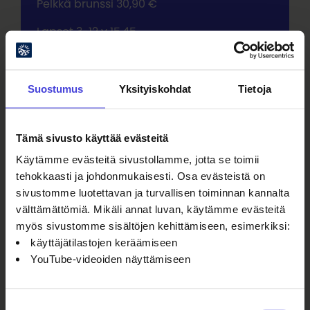
Pelkkä brunssi 30,90 €
Lapset 3-12 v 15,45
Kysy tarjousta vähintään 20 hengen
ryhmille.
Suostumus
Yksityiskohdat
Tietoja
Ryhmävaraukset:
oulusinfonia@ouka.fi
Pelkän brunssin
Tämä sivusto käyttää evästeitä
varaukset:
preludi@uniresta.fi
Käytämme evästeitä sivustollamme, jotta se toimii
L = laktoositon, M = maidoton, VL =
tehokkaasti ja johdonmukaisesti. Osa evästeistä on
vähälaktoosinen, G = gluteeniton
sivustomme luotettavan ja turvallisen toiminnan kannalta
välttämättömiä. Mikäli annat luvan, käytämme evästeitä
myös sivustomme sisältöjen kehittämiseen, esimerkiksi:
Osta Lippu
Kotisivut
käyttäjätilastojen keräämiseen
YouTube-videoiden näyttämiseen
Tapahtuman ajat
Suostumuksen