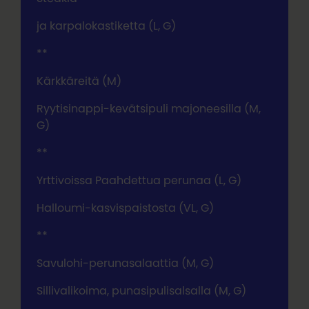
ja karpalokastiketta (L, G)
**
Kärkkäreitä (M)
Ryytisinappi-kevätsipuli majoneesilla (M,
G)
**
Yrttivoissa Paahdettua perunaa (L, G)
Halloumi-kasvispaistosta (VL, G)
**
Savulohi-perunasalaattia (M, G)
Sillivalikoima, punasipulisalsalla (M, G)