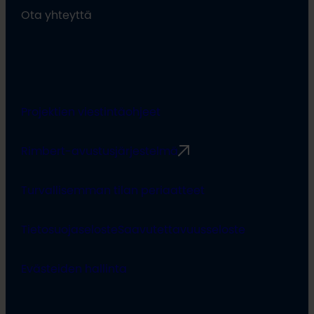
Ota yhteyttä
Projektien viestintäohjeet
Rimbert-avustusjärjestelmä
Turvallisemman tilan periaatteet
Tietosuojaseloste
Saavutettavuusseloste
Evästeiden hallinta