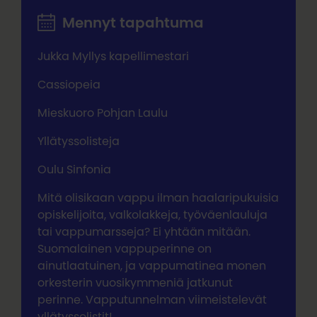
Mennyt tapahtuma
Jukka Myllys kapellimestari
Cassiopeia
Mieskuoro Pohjan Laulu
Yllätyssolisteja
Oulu Sinfonia
Mitä olisikaan vappu ilman haalaripukuisia
opiskelijoita, valkolakkeja, työväenlauluja
tai vappumarsseja? Ei yhtään mitään.
Suomalainen vappuperinne on
ainutlaatuinen, ja vappumatinea monen
orkesterin vuosikymmeniä jatkunut
perinne. Vapputunnelman viimeistelevät
yllätyssolistit!