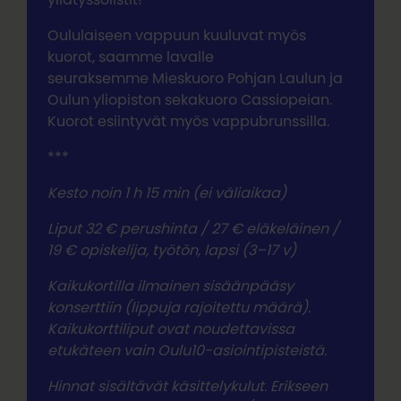
Oululaiseen vappuun kuuluvat myös
kuorot, saamme lavalle
seuraksemme Mieskuoro Pohjan Laulun ja
Oulun yliopiston sekakuoro Cassiopeian.
Kuorot esiintyvät myös vappubrunssilla.
***
Kesto noin 1 h 15 min (ei väliaikaa)
Liput 32 € perushinta / 27 € eläkeläinen /
19 € opiskelija, työtön, lapsi (3–17 v)
Kaikukortilla ilmainen sisäänpääsy
konserttiin (lippuja rajoitettu määrä).
Kaikukorttiliput ovat noudettavissa
etukäteen vain Oulu10-asiointipisteistä.
Hinnat sisältävät käsittelykulut. Erikseen