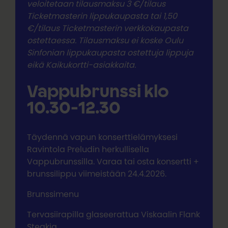
veloitetaan tilausmaksu 3 €/tilaus
Ticketmasterin lippukaupasta tai 1,50
€/tilaus Ticketmasterin verkkokaupasta
ostettaessa. Tilausmaksu ei koske Oulu
Sinfonian lippukaupasta ostettuja lippuja
eikä Kaikukortti-asiakkaita.
Vappubrunssi klo
10.30-12.30
Täydennä vapun konserttielämyksesi
Ravintola Preludin herkullisella
Vappubrunssilla. Varaa tai osta konsertti +
brunssilippu viimeistään 24.4.2026.
Brunssimenu
Tervasiirapilla glaseerattua Viskaalin Flank
Steakia