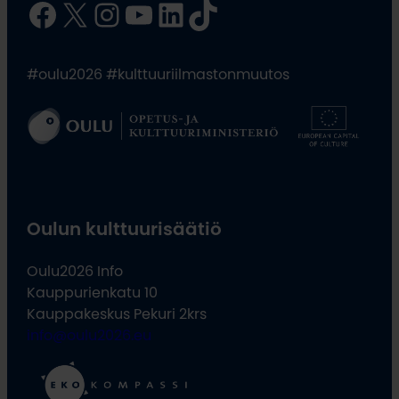
Facebook
X
Instagram
YouTube
LinkedIn
TikTok
#oulu2026 #kulttuuriilmastonmuutos
Oulun kulttuurisäätiö
Oulu2026 Info
Kauppurienkatu 10
Kauppakeskus Pekuri 2krs
info@oulu2026.eu