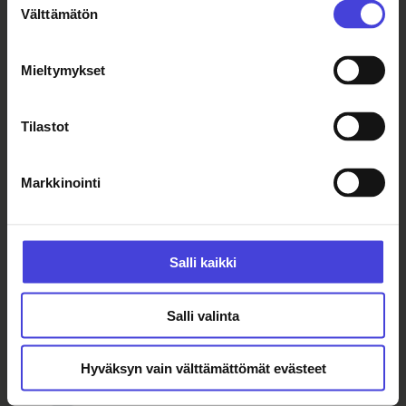
pe 1.5.2026 klo 12:30 - 14:00
Välttämätön
valinta
Lisää kalenteriin
Mieltymykset
Musiikki
Tilastot
Markkinointi
oulusinfonia@ouka.fi
Salli kaikki
Tilaa tarjoilut
Salli valinta
Facebook-sivu
Hyväksyn vain välttämättömät evästeet
Instagram-tili