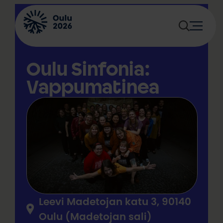
Siirry
sisältöön
Oulu Sinfonia:
Vappumatinea
Leevi Madetojan katu 3, 90140
Oulu (Madetojan sali)