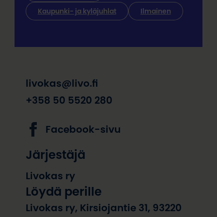
Kaupunki- ja kyläjuhlat
Ilmainen
livokas@livo.fi
+358 50 5520 280
Facebook-sivu
Järjestäjä
Livokas ry
Löydä perille
Livokas ry, Kirsiojantie 31, 93220