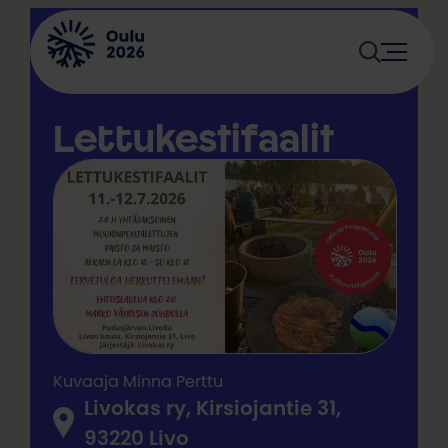
Siirry
sisältöön
Lettukestifaalit
Kuvaaja Minna Perttu
Livokas ry, Kirsiojantie 31,
93220 Livo