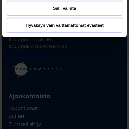
Salli valinta
Oulun kulttuurisäätiö
Hyväksyn vain välttämättömät evästeet
Oulu2026 Info
Kauppurienkatu 10
Kauppakeskus Pekuri 2krs
info@oulu2026.eu
Ajankohtaista
Tapahtumat
Uutiset
Tilaa uutiskirje