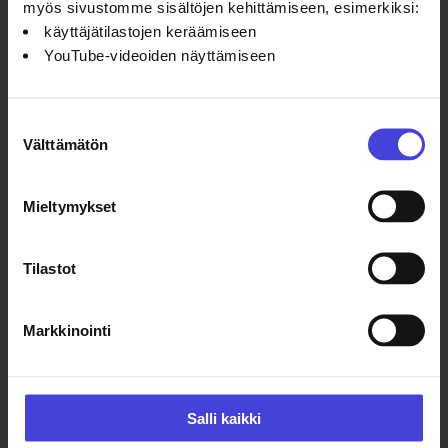
myös sivustomme sisältöjen kehittämiseen, esimerkiksi:
käyttäjätilastojen keräämiseen
YouTube-videoiden näyttämiseen
Suostumuksen
Välttämätön
valinta
Seuraa meitä somessa
Mieltymykset
Facebook
X
Instagram
YouTube
LinkedIn
TikTok
Tilastot
Markkinointi
#oulu2026 #kulttuuriilmastonmuutos
Salli kaikki