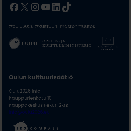
Facebook
X
Instagram
YouTube
LinkedIn
TikTok
#oulu2026 #kulttuuriilmastonmuutos
Oulun kulttuurisäätiö
Oulu2026 Info
Kauppurienkatu 10
Kauppakeskus Pekuri 2krs
info@oulu2026.eu