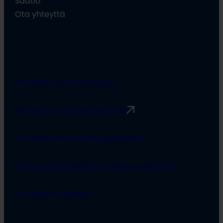
Säätiö
Ota yhteyttä
Projektien viestintäohjeet
Rimbert-avustusjärjestelmä
Turvallisemman tilan periaatteet
Tietosuojaseloste
Saavutettavuusseloste
Evästeiden hallinta