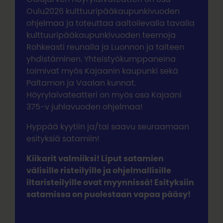
Oulu2026 kulttuuripääkaupunkivuoden
ohjelmaa ja toteuttaa aaltoilevalla tavalla
kulttuuripääkaupunkivuoden teemoja
Rohkeasti reunalla ja Luonnon ja taiteen
yhdistäminen. Yhteistyökumppaneina
toimivat myös Kajaanin kaupunki sekä
Paltamon ja Vaalan kunnat.
Höyrylaivateatteri on myös osa Kajaani
375-v juhlavuoden ohjelmaa!
Hyppää kyytiin ja/tai saavu seuraamaan
esityksiä satamiin!
Kiikarit valmiiksi! Liput satamien
välisille risteilyille ja ohjelmallisille
iltaristeilyille ovat myynnissä! Esityksiin
satamissa on puolestaan vapaa pääsy!