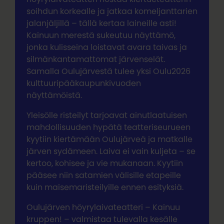
soihdun korkealle ja jatkaa komeljanttarien
jalanjäljillä – tällä kertaa laineille asti!
Kainuun merestä sukeutuu näyttämö,
jonka kulisseina loistavat avara taivas ja
silmänkantamattomat järvenselät.
Samalla Oulujärvestä tulee yksi Oulu2026
kulttuuripääkaupunkivuoden
näyttämöistä.
Yleisölle risteilyt tarjoavat ainutlaatuisen
mahdollisuuden hypätä teatteriseurueen
kyytiin kiertämään Oulujärveä ja matkalle
järven sydämeen. Laiva ei vain kuljeta – se
kertoo, kohisee ja vie mukanaan. Kyytiin
pääsee niin satamien välisille etapeille
kuin maisemaristeilyille ennen esityksiä.
Oulujärven höyrylaivateatteri – Kainuu
kruppen! – valmistaa tulevalla kesälle