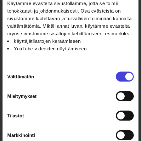
Käytämme evästeitä sivustollamme, jotta se toimii
Lauantaina 25.7.
tehokkaasti ja johdonmukaisesti. Osa evästeistä on
sivustomme luotettavan ja turvallisen toiminnan kannalta
välttämättömiä. Mikäli annat luvan, käytämme evästeitä
Erikoisristeily Ärjän taidefestivaalille
myös sivustomme sisältöjen kehittämiseen, esimerkiksi:
Meno Ärjään klo 9.00–11.30
käyttäjätilastojen keräämiseen
YouTube-videoiden näyttämiseen
Esitys Ärjässä klo 12.00 - vapaa pääsy
Paluu Kajaanin klo 14.00–16.30
Suostumuksen
Välttämätön
LIPUT Ärjän risteilylle.
valinta
Oulujärven höyrylaivateatterin Kainuu-
Mieltymykset
kruppen!
Sonja Pakalén (ohjaus), Panu
Huotari, Saara Karjalainen, Hemmo
Kauppinen, Veikko Leinonen, Satu
Tilastot
Rinnetmäki, Jari Rättyä, KM Taavitsainen.
Oulujärven höyrylaivateatteria tukevat
Markkinointi
Oulu2026 kulttuurisäätiö, Kajaanin