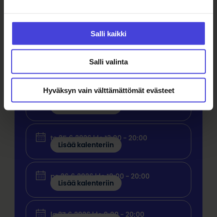
kaupunki ja Taide- ja kulttuurivirasto!
Salli kaikki
Osta Lippu
Kotisivut
Salli valinta
Tapahtuman ajat
Hyväksyn vain välttämättömät evästeet
ke 24.6.2026 klo 17:00 - 20:00
Lisää kalenteriin
to 25.6.2026 klo 13:00 - 20:00
Lisää kalenteriin
pe 26.6.2026 klo 10:00 - 20:00
Lisää kalenteriin
la 27.6.2026 klo 9:00 - 20:00