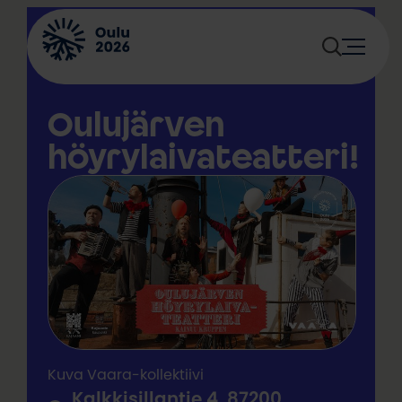
Siirry
sisältöön
Oulujärven
höyrylaivateatteri!
Kuva Vaara-kollektiivi
Kalkkisillantie 4, 87200