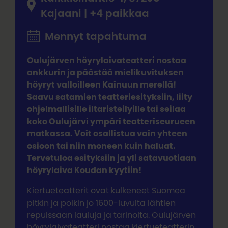
Kajaani | +4 paikkaa
Mennyt tapahtuma
Oulujärven höyrylaivateatteri nostaa
ankkurin ja päästää mielikuvituksen
höyryt valloilleen Kainuun merellä!
Saavu satamien teatteriesityksiin, liity
ohjelmallisille iltaristeilyille tai seilaa
koko Oulujärvi ympäri teatteriseurueen
matkassa. Voit osallistua vain yhteen
osioon tai niin moneen kuin haluat.
Tervetuloa esityksiin ja yli satavuotiaan
höyrylaiva Koudan kyytiin!
Kiertueteatterit ovat kulkeneet Suomea
pitkin ja poikin jo 1600-luvulta lähtien
repuissaan lauluja ja tarinoita. Oulujärven
höyrylaivateatteri nostaa kiertueteatterin