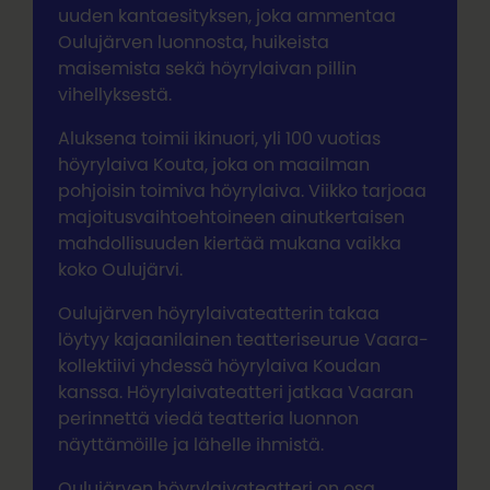
uuden kantaesityksen, joka ammentaa
Oulujärven luonnosta, huikeista
maisemista sekä höyrylaivan pillin
vihellyksestä.
Aluksena toimii ikinuori, yli 100 vuotias
höyrylaiva Kouta, joka on maailman
pohjoisin toimiva höyrylaiva. Viikko tarjoaa
majoitusvaihtoehtoineen ainutkertaisen
mahdollisuuden kiertää mukana vaikka
koko Oulujärvi.
Oulujärven höyrylaivateatterin takaa
löytyy kajaanilainen teatteriseurue Vaara-
kollektiivi yhdessä höyrylaiva Koudan
kanssa. Höyrylaivateatteri jatkaa Vaaran
perinnettä viedä teatteria luonnon
näyttämöille ja lähelle ihmistä.
Oulujärven höyrylaivateatteri on osa