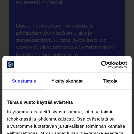
museoon ilmaiseksi.
Museon edessä on invapaikka ja
pääsisäänkäynnissä on luiska ja
automaattiovi. Aulasta löytyy inva-wc
vasen- ja oikeakätisenä. Näyttelyn toiseen
kerrokseen pääsee hissillä.
Säilytyslokerikkoja on eri korkeuksilla.
Suostumus
Yksityiskohdat
Tietoja
Näyttelytiloissa on induktiosilmukka.
Näyttelyteksteissä on pyritty ottamaan
huomioon hyvä luettavuus ja kontrasti, ja
Tämä sivusto käyttää evästeitä
näyttelyn valaistusta voi pyydettäessä
Käytämme evästeitä sivustollamme, jotta se toimii
lisätä. Näyttelyssä on myös kuunneltavia
tehokkaasti ja johdonmukaisesti. Osa evästeistä on
elementtejä.
sivustomme luotettavan ja turvallisen toiminnan kannalta
välttämättömiä. Mikäli annat luvan, käytämme evästeitä