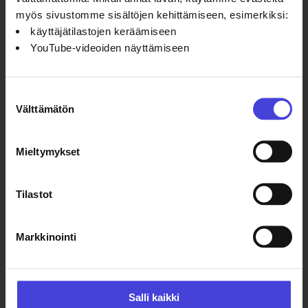
myös sivustomme sisältöjen kehittämiseen, esimerkiksi:
Museolta voi lainata lastenrattaat.
käyttäjätilastojen keräämiseen
YouTube-videoiden näyttämiseen
Suostumuksen
Välttämätön
valinta
tornionlaaksonmuseo@tornio.fi
+35850 597 1559
Mieltymykset
Tilastot
Maupertuis-säätiö
Facebook-sivu
Markkinointi
Instagram-tili
Youtube-kanava
Salli kaikki