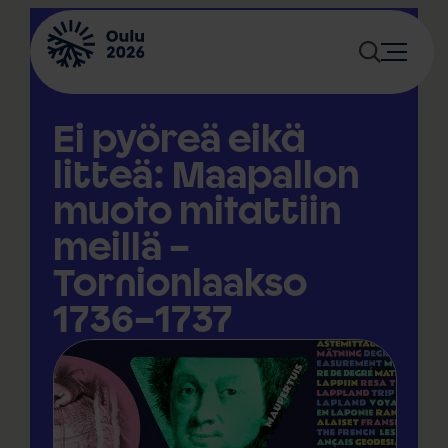
Siirry
sisältöön
Ei pyöreä eikä
litteä: Maapallon
muoto mitattiin
meillä –
Tornionlaakso
1736–1737