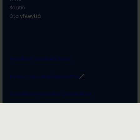
Säätiö
Ota yhteyttä
Projektien viestintäohjeet
Rimbert-avustusjärjestelmä
Turvallisemman tilan periaatteet
Tietosuojaseloste
Saavutettavuusseloste
Evästeiden hallinta