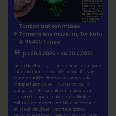
Tornionlaakson museo -
Tornedalens museum, Torikatu
4, 95400 Tornio
pe 28.8.2026 - su 30.5.2027
Isaac Newtonin yleisen painovoimateorian
mukaan maapallo olisi hieman litistynyt.
Matemaatikko Pierre Louis Moreau de
Maupertuis’n (1698–1759) johtamalla
pohjoisen retkikunnalla on mukanaan
aikansa huipputeknologiaa tarkkojen
mittausten tekemiseen. Newtonin teoria
saisi vahvistuksen, jos mittauksissa
selviäisi, että meridiaanikaaren yksi aste