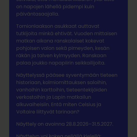
on napojen lähellä pidempi kuin
päiväntasaajalla.
Tornionlaakson asukkaat auttavat
tutkijoita minkä ehtivät. Vuoden mittaisen
matkan aikana ranskalaiset kokevat
pohjoisen valon sekä pimeyden, kesän
räkän ja talven kylmyyden. Ranskaan
palaa joukko napapiirin seikkailijoita.
Näyttelyssä pääsee syventymään tieteen
historiaan, kolmiomittauksen saloihin,
vanhoihin karttoihin, tieteentekijöiden
verkostoihin ja Lapin matkailun
alkuvaiheisiin. Entä miten Celsius ja
Voltaire liittyvät tarinaan?
Näyttely on avoinna 28.8.2026–31.5.2027.
Näyttelyn voi kokea neljällä kielellä: