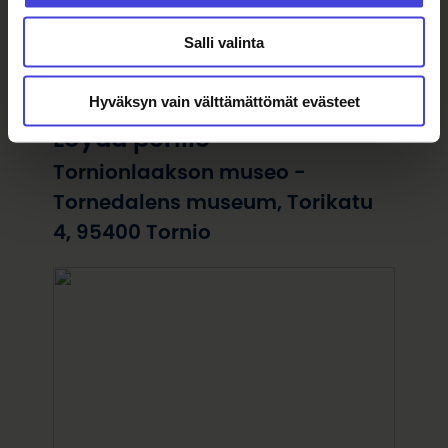
Järjestäjä
Salli valinta
Tornionlaakson museo -
Hyväksyn vain välttämättömät evästeet
Tornedalens museum
Löydä perille
Tornionlaakson museo -
Tornedalens museum, Torikatu
4, 95400 Tornio