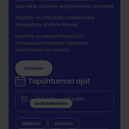
suomeksi, ruotsiksi, englanniksi ja ranskaksi.
Näyttely on toteutettu yhteistyössä
Maupertuis-säätiön kanssa.
Näyttely on osarahoitettu EU:n
maaseuturahastosta Outokaira
Tuottamhan ry:n kautta.
Kotisivut
Tapahtuman ajat
pe 28.8.2026 - su 30.5.2027
Lisää kalenteriin
Näyttelyt
Esteetön