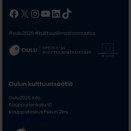
Facebook
X
Instagram
YouTube
LinkedIn
TikTok
#oulu2026 #kulttuuriilmastonmuutos
Oulun kulttuurisäätiö
Oulu2026 Info
Kauppurienkatu 10
Kauppakeskus Pekuri 2krs
info@oulu2026.eu