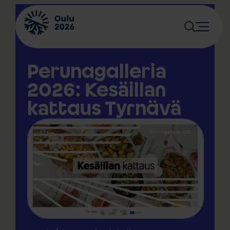
Siirry
sisältöön
Perunagalleria
2026: Kesäillan
kattaus Tyrnävä