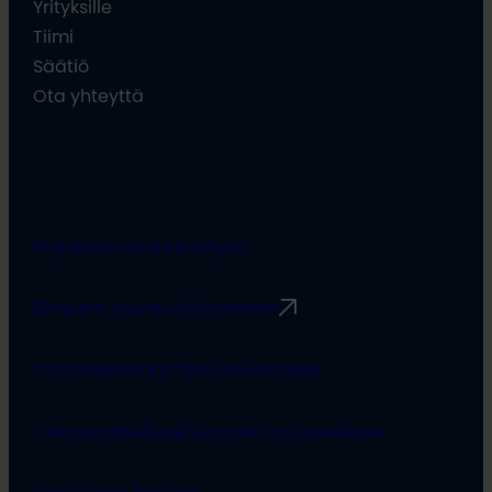
Yrityksille
Tiimi
Säätiö
Ota yhteyttä
Projektien viestintäohjeet
Rimbert-avustusjärjestelmä
Turvallisemman tilan periaatteet
Tietosuojaseloste
Saavutettavuusseloste