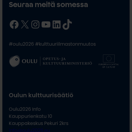
Seuraa meitä somessa
Facebook
X
Instagram
YouTube
LinkedIn
TikTok
#oulu2026 #kulttuuriilmastonmuutos
Oulun kulttuurisäätiö
Oulu2026 Info
Kauppurienkatu 10
Kauppakeskus Pekuri 2krs
info@oulu2026.eu