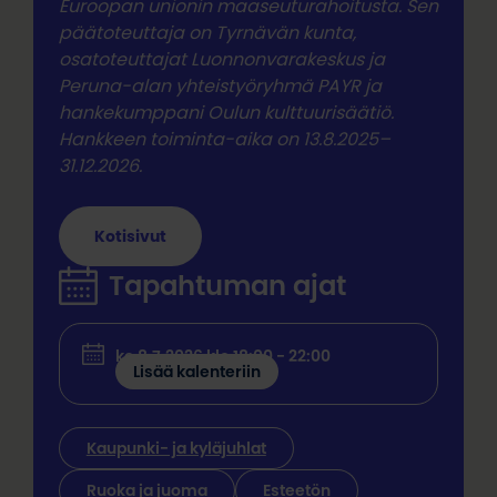
Euroopan unionin maaseuturahoitusta. Sen
päätoteuttaja on Tyrnävän kunta,
osatoteuttajat Luonnonvarakeskus ja
Peruna-alan yhteistyöryhmä PAYR ja
hankekumppani Oulun kulttuurisäätiö.
Hankkeen toiminta-aika on 13.8.2025–
31.12.2026.
Kotisivut
Tapahtuman ajat
ke 8.7.2026 klo 18:00 - 22:00
Lisää kalenteriin
Kaupunki- ja kyläjuhlat
Ruoka ja juoma
Esteetön