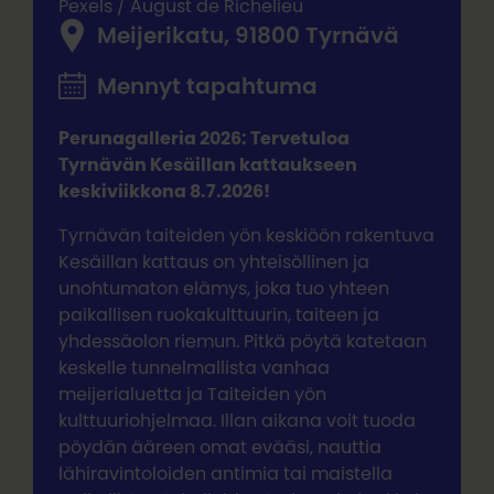
Pexels / August de Richelieu
Meijerikatu, 91800 Tyrnävä
Mennyt tapahtuma
Perunagalleria 2026: Tervetuloa
Tyrnävän Kesäillan kattaukseen
keskiviikkona 8.7.2026!
Tyrnävän taiteiden yön keskiöön rakentuva
Kesäillan kattaus on yhteisöllinen ja
unohtumaton elämys, joka tuo yhteen
paikallisen ruokakulttuurin, taiteen ja
yhdessäolon riemun. Pitkä pöytä katetaan
keskelle tunnelmallista vanhaa
meijerialuetta ja Taiteiden yön
kulttuuriohjelmaa. Illan aikana voit tuoda
pöydän ääreen omat evääsi, nauttia
lähiravintoloiden antimia tai maistella