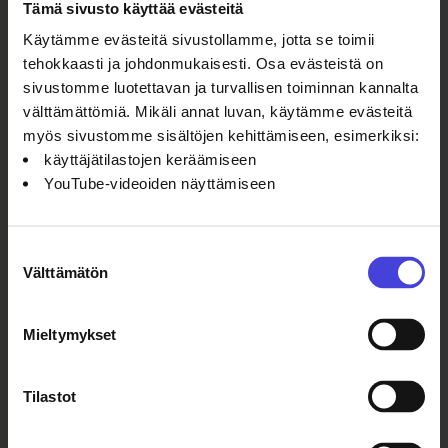
Tämä sivusto käyttää evästeitä
Facebook-sivu
Käytämme evästeitä sivustollamme, jotta se toimii
tehokkaasti ja johdonmukaisesti. Osa evästeistä on
Instagram-tili
sivustomme luotettavan ja turvallisen toiminnan kannalta
välttämättömiä. Mikäli annat luvan, käytämme evästeitä
Järjestäjä
myös sivustomme sisältöjen kehittämiseen, esimerkiksi:
käyttäjätilastojen keräämiseen
Tyrnävän kunta - Perunagalleria
YouTube-videoiden näyttämiseen
2026
Löydä perille
Suostumuksen
Meijerikatu, 91800 Tyrnävä
Välttämätön
valinta
Mieltymykset
Tilastot