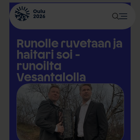
Siirry
sisältöön
Runolle ruvetaan ja
haitari soi -
runoilta
Vesantalolla