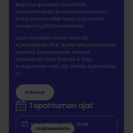
Reijo Kumpulaisen säveltämä
luonnonilmiöistä ja luontohavainnoista
kumpuava musiikki tukee ja syventää
runojen myyttistä maailmaa.
Liput myydään ovella, norm 25
€/eläkeläiset 20 €. Kyläyhdistyksen kahvio
avoinna. Esityksessä on väliaika.
Järjestävät Matti Ristinen & Reijo
Kumpulainen sekä Ylä-Vieksin kyläyhdistys
ry.
Kotisivut
Tapahtuman ajat
ti 16.6.2026 klo 18:00 - 20:00
Lisää kalenteriin