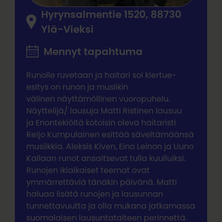
Hyrynsalmentie 1520, 88730
Ylä-Vieksi
Mennyt tapahtuma
Runolle ruvetaan ja haitari soi kiertue-
esitys on runon ja musiikin
välinen näyttämöllinen vuoropuhelu.
Näyttelijä/ lausuja Matti Ristinen lausuu
ja Enontekiöltä kotoisin oleva haitaristi
Reijo Kumpulainen esittää säveltämäänsä
musiikkia. Aleksis Kiven, Eino Leinon ja Uuno
Kailaan runot ansaitsevat tulla kuulluiksi.
Runojen ikiaikaiset teemat ovat
ymmärrettäviä tänäkin päivänä. Matti
haluaa lisätä runojen ja lausunnan
tunnettavuutta ja olla mukana jatkamassa
suomalaisen lausuntataiteen perinnettä.