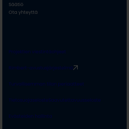
Säätiö
Ota yhteyttä
Projektien viestintäohjeet
Rimbert-avustusjärjestelmä
Turvallisemman tilan periaatteet
Tietosuojaseloste
Saavutettavuusseloste
Evästeiden hallinta