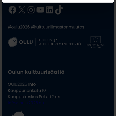
Facebook
X
Instagram
YouTube
LinkedIn
TikTok
#oulu2026 #kulttuuriilmastonmuutos
Oulun kulttuurisäätiö
Oulu2026 Info
Kauppurienkatu 10
Kauppakeskus Pekuri 2krs
info@oulu2026.eu