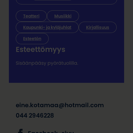
Teatteri
Musiikki
Kaupunki- ja kyläjuhlat
Kirjallisuus
Esteetön
Esteettömyys
Sisäänpääsy pyörätuolilla.
eine.kotamaa@hotmail.com
044 2946228