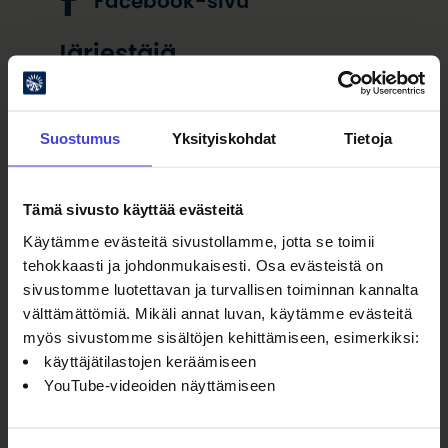
Facebook-sivu
Järjestäjä
Ylä-Vieksin Kyläyhdistys,
Vesantalo, Kuhmo
Suostumus
Yksityiskohdat
Tietoja
Löydä perille
Hyrynsalmentie 1520, 88730 Ylä-
Tämä sivusto käyttää evästeitä
Vieksi
Käytämme evästeitä sivustollamme, jotta se toimii
tehokkaasti ja johdonmukaisesti. Osa evästeistä on
sivustomme luotettavan ja turvallisen toiminnan kannalta
välttämättömiä. Mikäli annat luvan, käytämme evästeitä
myös sivustomme sisältöjen kehittämiseen, esimerkiksi:
käyttäjätilastojen keräämiseen
YouTube-videoiden näyttämiseen