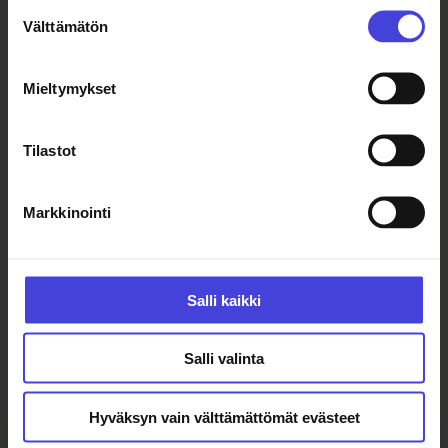
Suostumuksen
Välttämätön
valinta
Mieltymykset
Tilastot
Markkinointi
Salli kaikki
Salli valinta
Seuraa meitä somessa
Hyväksyn vain välttämättömät evästeet