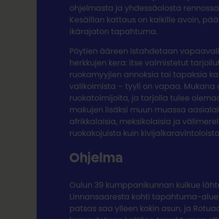
ohjelmasta ja yhdessäolosta rennoss
Kesäillan kattaus on kaikille avoin, p
ikärajaton tapahtuma.
Pöytien ääreen istahdetaan vapaavali
herkkujen kera: itse valmistetut tarjoil
ruokamyyjien annoksia tai tapaksia k
valikoimista – tyyli on vapaa. Mukan
ruokatoimijoita, ja tarjolla tulee olem
makujen lisäksi muun muassa aasialai
afrikkalaisia, meksikolaisia ja välimerell
ruokakojuista kuin kivijalkaravintoloista
Ohjelma
Oulun 39 kumppanikunnan kulkue lähtee
Linnansaaresta kohti tapahtuma-aluetta
patsas saa ylleen kokin asun, ja Rotuaa