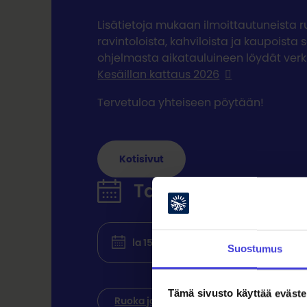
Lisätietoja mukaan ilmoittautuneista r
ravintoloista, kahviloista ja kaupoista
ohjelmasta aikatauluineen löydät verk
Kesäillan kattaus 2026
Tervetuloa yhteiseen pöytään!
Kotisivut
Tapahtuman ajat
la 15.8.2026 klo 11:30 - 21:00
Lisää k
Suostumus
Tämä sivusto käyttää eväste
Ruoka ja juoma
Kaupunki- ja kylä