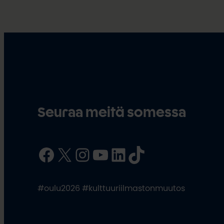
Seuraa meitä somessa
Facebook
X
Instagram
YouTube
LinkedIn
TikTok
#oulu2026 #kulttuuriilmastonmuutos