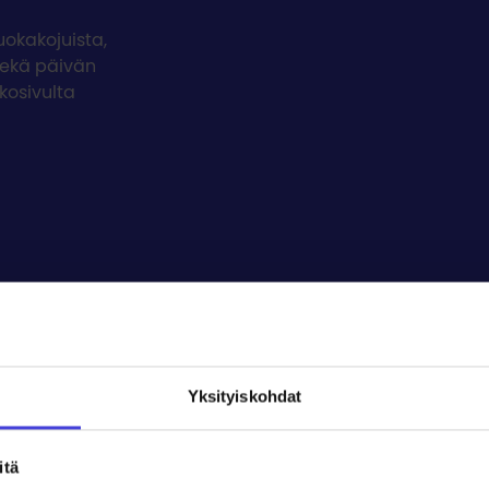
uokakojuista,
 sekä päivän
kosivulta
alenteriin
Yksityiskohdat
itä
juhlat
Oulu2026
Maksullinen
Esteetön