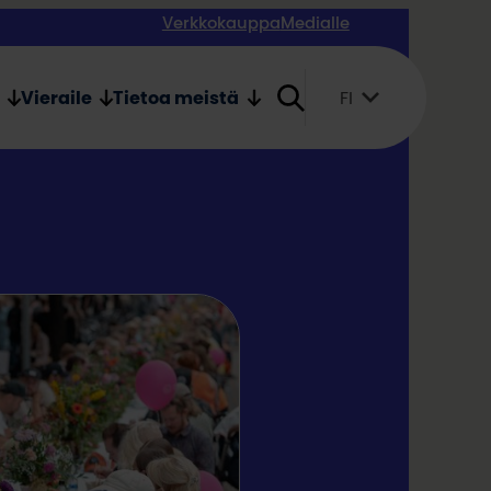
Verkkokauppa
Medialle
Vieraile
Tietoa meistä
FI
Suomi
English
Svenska