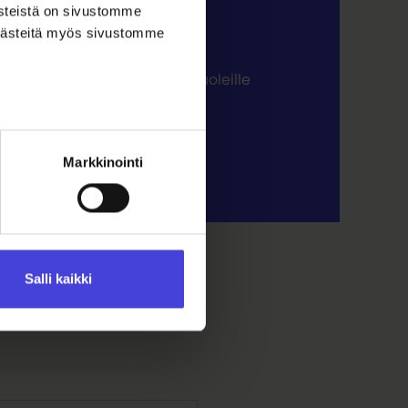
ästeistä on sivustomme
 evästeitä myös sivustomme
eitä ja esteettömiä. Pyörätuoleille
le. Tapahtuma-alueella on
Markkinointi
Salli kaikki