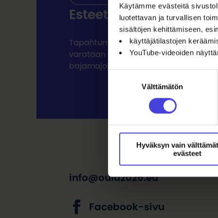
Käytämme evästeitä sivustoll
Esteettömyys
luotettavan ja turvallisen t
sisältöjen kehittämiseen, esi
käyttäjätilastojen kerääm
Tapahtuma on kaikille avoin, pääsymaks
YouTube-videoiden näytt
varataan paikkoja pöytien äärestä, j
bajamajoja, ja myös esteetön wc-tila.
Suostumuksen
Välttämätön
valinta
Hyväksyn vain välttämä
evästeet
info@oulu2026.eu
Facebook-sivu