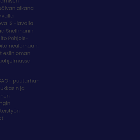
kamisen
n päivän aikana
avalla
eva IS -lavalla
aa Snellmanin
ito Pohjois-
öitä neulomaan.
t esiin oman
vaohjelmassa
OSAOn puutarha-
kukkasin ja
omen
ungin
teistyön
at.