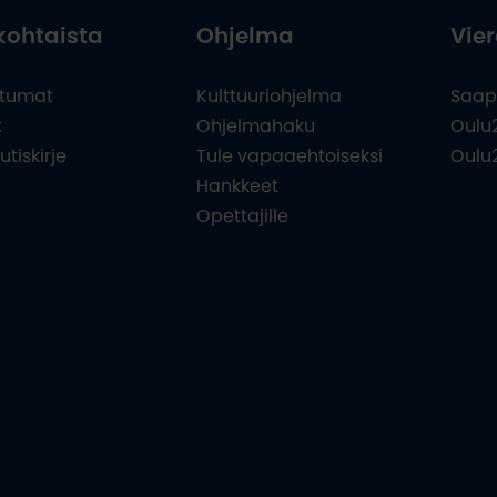
kohtaista
Ohjelma
Vier
tumat
Kulttuuriohjelma
Saap
t
Ohjelmahaku
Oulu
utiskirje
Tule vapaaehtoiseksi
Oulu
Hankkeet
Opettajille