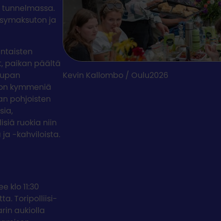
a tunnelmassa.
ääsymaksuton ja
ntaisten
ut, paikan päältä
aupan
Kevin Kallombo / Oulu2026
a on kymmeniä
aan pohjoisten
sia,
isiä ruokia niin
 ja -kahviloista.
 klo 11:30
. Toripolliisi-
rin aukiolla