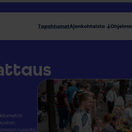
Tapahtumat
Ajankohtaista
Ohjelma
kattaus
0
kilometrin
kustan.
ttimaan ruoasta,