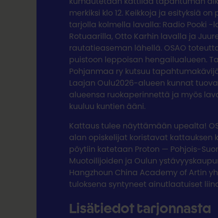
kumautetaan kattilaa tapahtuman al
merkiksi klo 12. Keikkoja ja esityksiä o
tarjolla kolmella lavalla: Radio Pooki -l
Rotuaarilla, Otto Karhin lavalla ja Juur
rautatieaseman lähellä. OSAO toteutt
puistoon leppoisan hengailualueen. Ta
Pohjanmaa ry kutsuu tapahtumakävij
Laajan Oulu2026-alueen kunnat tuova
alueensa ruokaperinnettä ja myös la
kuuluu kuntien ääni.
Kattaus tulee näyttämään upealta! 
alan opiskelijat koristavat kattauksen 
pöytiin katetaan Proton — Pohjois-Su
Muotoilijoiden ja Oulun ystävyyskaup
Hangzhoun China Academy of Artin yh
tuloksena syntyneet ainutlaatuiset liin
Lisätiedot tarjonnasta