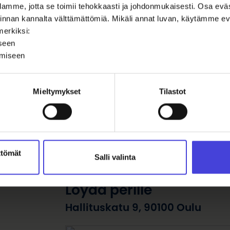
amme, jotta se toimii tehokkaasti ja johdonmukaisesti. Osa ev
oiminnan kannalta välttämättömiä. Mikäli annat luvan, käytämme
merkiksi:
iseen
uton ja ikärajaton. Pääreitit tapahtumapaikalle ovat lev
ämiseen
a lastenistuimia tulee olemaan pöydissä muutama kappa
Mieltymykset
Tilastot
ttömät
Salli valinta
Löydä perille
Hallituskatu 9, 90100 Oulu