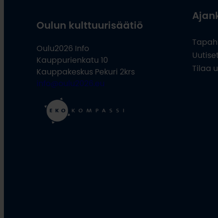
Ajan
Oulun kulttuurisäätiö
Tapah
Oulu2026 Info
Uutise
Kauppurienkatu 10
Tilaa u
Kauppakeskus Pekuri 2krs
info@oulu2026.eu