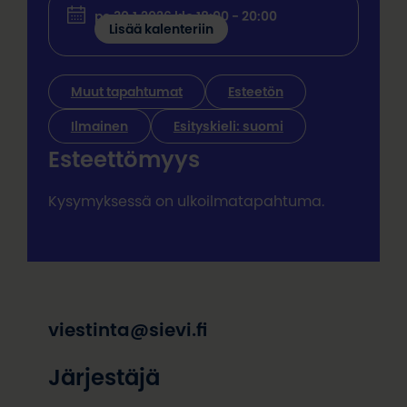
pe 30.1.2026 klo 18:00 - 20:00
Lisää kalenteriin
Muut tapahtumat
Esteetön
Ilmainen
Esityskieli: suomi
Esteettömyys
Kysymyksessä on ulkoilmatapahtuma.
viestinta@sievi.fi
Järjestäjä