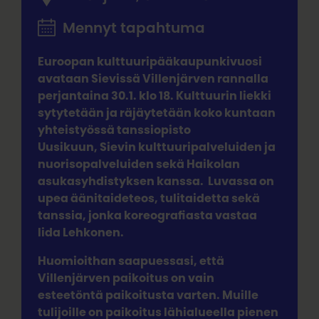
Mennyt tapahtuma
Euroopan kulttuuripääkaupunkivuosi
avataan Sievissä Villenjärven rannalla
perjantaina 30.1. klo 18. Kulttuurin liekki
sytytetään ja räjäytetään koko kuntaan
yhteistyössä tanssiopisto
Uusikuun, Sievin kulttuuripalveluiden ja
nuorisopalveluiden sekä Haikolan
asukasyhdistyksen kanssa. Luvassa on
upea äänitaideteos, tulitaidetta sekä
tanssia, jonka koreografiasta vastaa
Iida Lehkonen.
Huomioithan saapuessasi, että
Villenjärven paikoitus on vain
esteetöntä paikoitusta varten. Muille
tulijoille on paikoitus lähialueella pienen