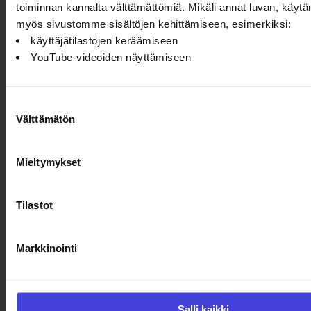
toiminnan kannalta välttämättömiä. Mikäli annat luvan, käyt
myös sivustomme sisältöjen kehittämiseen, esimerkiksi:
käyttäjätilastojen keräämiseen
YouTube-videoiden näyttämiseen
Oulun kulttuurisäätiö
Suostumuksen
Välttämätön
valinta
Oulu2026 Info
Kauppurienkatu 10
Kauppakeskus Pekuri 2krs
Mieltymykset
info@oulu2026.eu
Tilastot
Markkinointi
Ajankohtaista
Tapahtumat
Salli kaikki