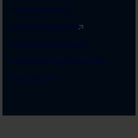
Projektien viestintäohjeet
Rimbert-avustusjärjestelmä
Turvallisemman tilan periaatteet
Tietosuojaseloste
Saavutettavuusseloste
Evästeiden hallinta