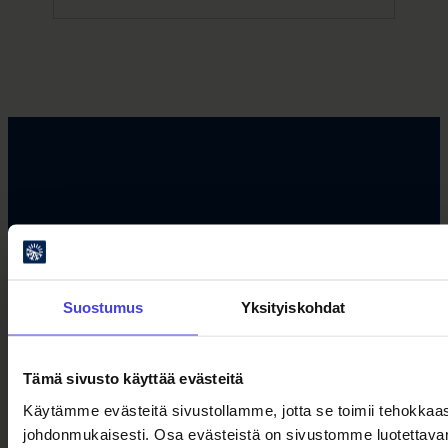
Seuraa meitä somessa
Suostumus
Yksityiskohdat
Facebook
X
Instagram
YouTube
LinkedIn
TikTok
Tämä sivusto käyttää evästeitä
#oulu2026 #kulttuuriilmastonmuutos
Käytämme evästeitä sivustollamme, jotta se toimii tehokkaast
johdonmukaisesti. Osa evästeistä on sivustomme luotettavan 