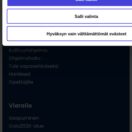
Uutiset
Tilaa uutiskirje
Salli valinta
Hyväksyn vain välttämättömät evästeet
Ohjelma
Kulttuuriohjelma
Ohjelmahaku
Tule vapaaehtoiseksi
Hankkeet
Opettajille
Vieraile
Saapuminen
Oulu2026-alue