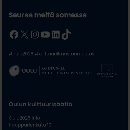
Seuraa meitä somessa
Facebook
X
Instagram
YouTube
LinkedIn
TikTok
#oulu2026 #kulttuuriilmastonmuutos
Oulun kulttuurisäätiö
Oulu2026 Info
Kauppurienkatu 10