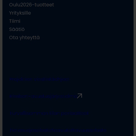
Oulu2026-tuotteet
Yrityksille
Tiimi
Säätiö
Ota yhteyttä
Projektien viestintäohjeet
Rimbert-avustusjärjestelmä
Turvallisemman tilan periaatteet
Tietosuojaseloste
Saavutettavuusseloste