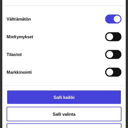
Ilmainen
Esteetön liikkuminen
Suostumuksen
Välttämätön
valinta
Esityskieli: suomi
Esityskieli: englanti
Mieltymykset
Esteettömyys
Tilastot
Esteetön liikkuminen
Esteetön sisäänkäynti ja kulku tiloissa, hissi,
Markkinointi
esteetön wc
Salli kaikki
Salli valinta
taidemuseo@kajaani.fi
+358 44 710 0545