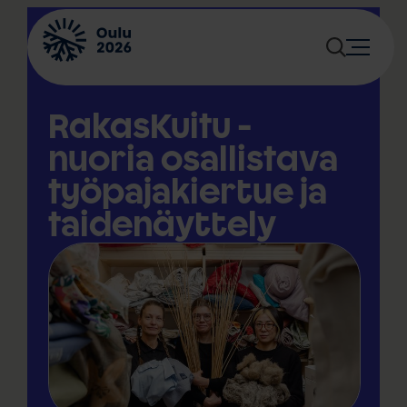
Siirry
sisältöön
RakasKuitu -
nuoria osallistava
työpajakiertue ja
taidenäyttely