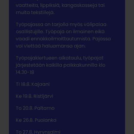
vaatteita, lippiksiä, kangaskasseja tai
muita tekstiilejä.
Työpajassa on tarjolla myös välipalaa
osallistujille. Työpaja on ilmainen eikä
vaadi ennakkoilmoittautumista. Pajassa
voi viettää haluamansa ajan.
Työpajakiertueen aikataulu, työpajat
järjestetään kaikilla paikkakunnilla klo
14.30-18
Ti 18.8. Kajaani
Ke 19.8. Ristijärvi
To 20.8. Paltamo
Ke 26.8. Puolanka
To 27.8. Hyrynsalmi