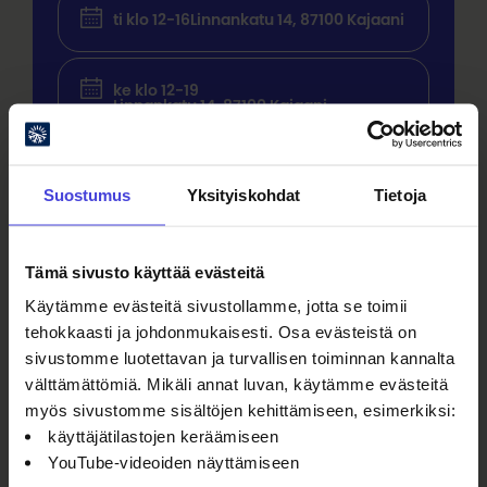
ti klo 12-16
Linnankatu 14, 87100 Kajaani
ke klo 12-19
Linnankatu 14, 87100 Kajaani
to klo 12-16
Linnankatu 14, 87100 Kajaani
Suostumus
Yksityiskohdat
Tietoja
pe klo 12-16
Tämä sivusto käyttää evästeitä
Linnankatu 14, 87100 Kajaani
Käytämme evästeitä sivustollamme, jotta se toimii
tehokkaasti ja johdonmukaisesti. Osa evästeistä on
la klo 12-16
sivustomme luotettavan ja turvallisen toiminnan kannalta
Linnankatu 14, 87100 Kajaani
välttämättömiä. Mikäli annat luvan, käytämme evästeitä
myös sivustomme sisältöjen kehittämiseen, esimerkiksi:
käyttäjätilastojen keräämiseen
Kuvataide
Näyttelyt
YouTube-videoiden näyttämiseen
Käsityö ja design
Esteetön