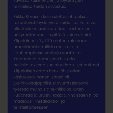
suvussa kulkeneiden ja löydettyjen
tekstiiliaarteiden arvostus.
Riikka Keräsen kolmiulotteiset teokset
rakentuvat löydetyistä kuiduista. Kuitu voi
olla teoksen päämateriaali tai teoksen
näkymätön koossa pitävä voima. Heidi
Kilpeläinen käyttää materiaaleinaan
omaelämäkerrallisia muistoja ja
vanhempiensa vanhoja vaatteita.
Kajaanin taidemuseon historia
poliisilaitoksena suo ainutlaatuiset puitteet
Kilpeläisen oman henkilöhistorian
käsittelyyn, hänen isänsä oli
yksinhuoltajapoliisi. Mayumi Hisatomi
työstää muinaisia tekniikoita, kuten
kudontaa ja urushi-lakkaa, yhdistäen niitä
maalaus-, installaatio- ja
tekstiilitaiteeseen.