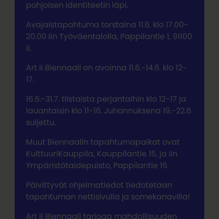
pohjoisen identiteetin läpi.
Avajaistapahtuma torstaina 11.6. klo 17.00-
20.00 Iin Työväentalolla, Pappilantie 1, 91100
Ii.
Art Ii Biennaali on avoinna 11.6.-14.6. klo 12-
17.
16.6.-31.7. tiistaista perjantaihin klo 12-17 ja
lauantaisin klo 11-16. Juhannuksena 19.-22.6.
suljettu.
Muut Biennaalin tapahtumapaikat ovat
KulttuuriKauppila, Kauppilantie 15, ja Iin
Ympäristötaidepuisto, Pappilantie 16.
Päivittyvät ohjelmatiedot tiedotetaan
tapahtuman nettisivulla ja somekanavilla!
Art Ii Biennaali tarjoaa mahdollisuuden