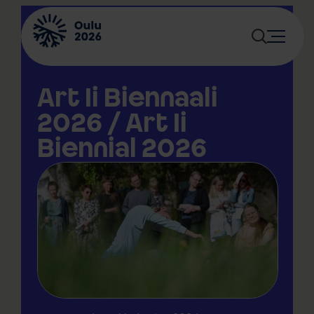
Siirry
sisältöön
Art Ii Biennaali
2026 / Art Ii
Biennial 2026