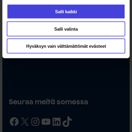
Muut tapahtumapaikat
Salli kaikki
Kauppilantie 15, 91100 II
Pappilantie 16, 91100 II
Salli valinta
Hyväksyn vain välttämättömät evästeet
Seuraa meitä somessa
Facebook
X
Instagram
YouTube
LinkedIn
TikTok