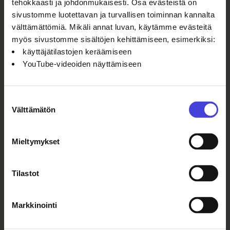
tehokkaasti ja johdonmukaisesti. Osa evästeistä on
Iin Työväentalo, Pappilantie 1,
sivustomme luotettavan ja turvallisen toiminnan kannalta
91100 II
välttämättömiä. Mikäli annat luvan, käytämme evästeitä
myös sivustomme sisältöjen kehittämiseen, esimerkiksi:
käyttäjätilastojen keräämiseen
YouTube-videoiden näyttämiseen
Suostumuksen
Välttämätön
valinta
Mieltymykset
Tilastot
Markkinointi