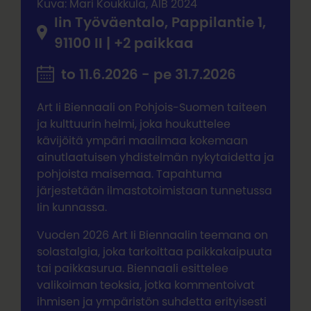
Kuva: Mari Koukkula, AIB 2024
Iin Työväentalo, Pappilantie 1,
91100 II | +2 paikkaa
to 11.6.2026 - pe 31.7.2026
Art Ii Biennaali on Pohjois-Suomen taiteen
ja kulttuurin helmi, joka houkuttelee
kävijöitä ympäri maailmaa kokemaan
ainutlaatuisen yhdistelmän nykytaidetta ja
pohjoista maisemaa. Tapahtuma
järjestetään ilmastotoimistaan tunnetussa
Iin kunnassa.
Vuoden 2026 Art Ii Biennaalin teemana on
solastalgia, joka tarkoittaa paikkakaipuuta
tai paikkasurua. Biennaali esittelee
valikoiman teoksia, jotka kommentoivat
ihmisen ja ympäristön suhdetta erityisesti