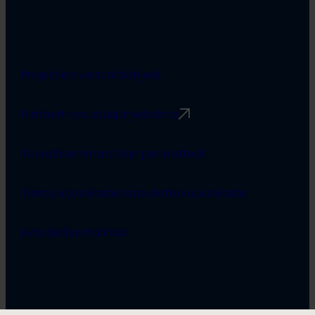
Projektien viestintäohjeet
Rimbert-avustusjärjestelmä
Turvallisemman tilan periaatteet
Tietosuojaseloste
Saavutettavuusseloste
Evästeiden hallinta