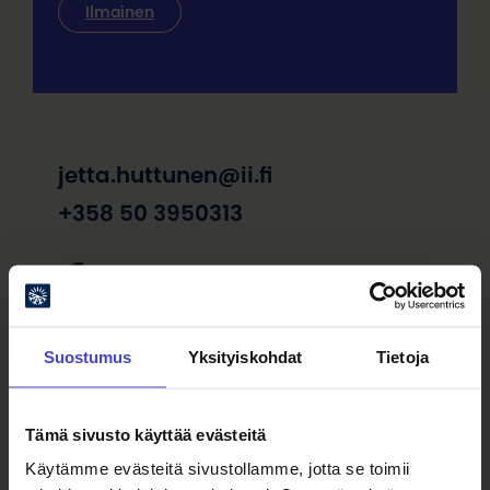
Ilmainen
jetta.huttunen@ii.fi
+358 50 3950313
Facebook-sivu
Instagram-tili
Suostumus
Yksityiskohdat
Tietoja
Järjestäjä
KulttuuriKauppila Taidekeskus
Tämä sivusto käyttää evästeitä
Löydä perille
Käytämme evästeitä sivustollamme, jotta se toimii