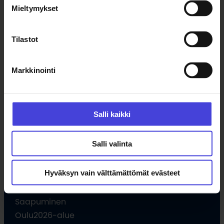
Mieltymykset
Uutiset
Tilaa uutiskirje
Tilastot
Ohjelma
Markkinointi
Kulttuuriohjelma
Ohjelmahaku
Tule vapaaehtoiseksi
Salli kaikki
Hankkeet
Opettajille
Salli valinta
Hyväksyn vain välttämättömät evästeet
Vieraile
Saapuminen
Oulu2026-alue