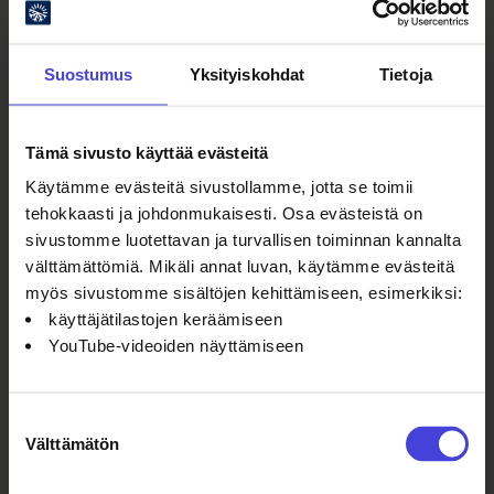
Suostumus
Yksityiskohdat
Tietoja
Oulun kulttuurisäätiö
Tämä sivusto käyttää evästeitä
Käytämme evästeitä sivustollamme, jotta se toimii
Oulu2026 Info
tehokkaasti ja johdonmukaisesti. Osa evästeistä on
Kauppurienkatu 10
sivustomme luotettavan ja turvallisen toiminnan kannalta
Kauppakeskus Pekuri 2krs
välttämättömiä. Mikäli annat luvan, käytämme evästeitä
info@oulu2026.eu
myös sivustomme sisältöjen kehittämiseen, esimerkiksi:
käyttäjätilastojen keräämiseen
YouTube-videoiden näyttämiseen
Suostumuksen
Välttämätön
Ajankohtaista
valinta
Tapahtumat