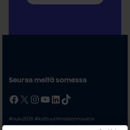
Seuraa meitä somessa
Facebook
X
Instagram
YouTube
LinkedIn
TikTok
#oulu2026 #kulttuuriilmastonmuutos