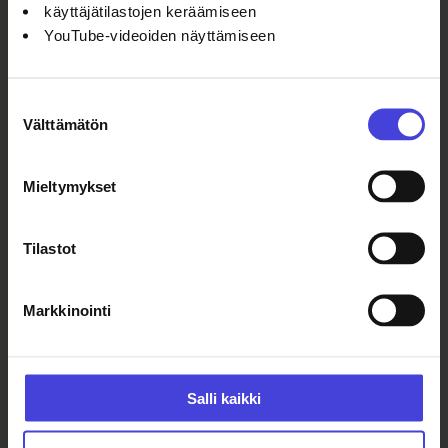
käyttäjätilastojen keräämiseen
YouTube-videoiden näyttämiseen
Suostumuksen
Välttämätön
valinta
Muut tapahtumapaikat
Pällin uimaranta, 91500 Muhos
Mieltymykset
Utajärven uimaranta,
Uimarannantie 34, 91600 Utajärvi
Tilastot
Metelinniemen uimaranta,
Golftie 7, 88300 Paltamo
Markkinointi
Jätkänpuiston uimaranta, 89600
Suomussalmi
Salli kaikki