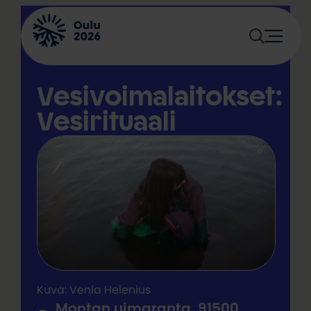
Siirry
sisältöön
Vesivoimalaitokset:
Vesirituaali
Kuva: Venla Helenius
Montan uimaranta, 91500