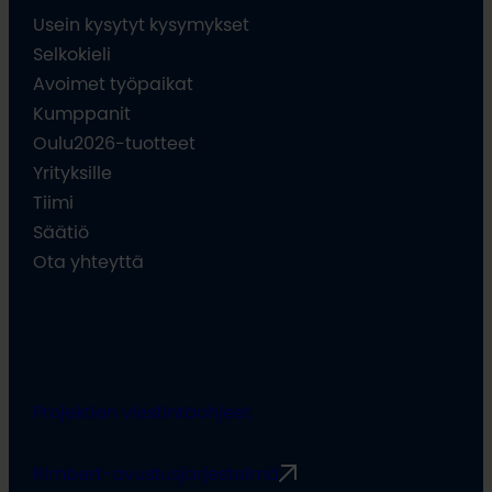
Usein kysytyt kysymykset
Selkokieli
Avoimet työpaikat
Kumppanit
Oulu2026-tuotteet
Yrityksille
Tiimi
Säätiö
Ota yhteyttä
Projektien viestintäohjeet
Rimbert-avustusjärjestelmä