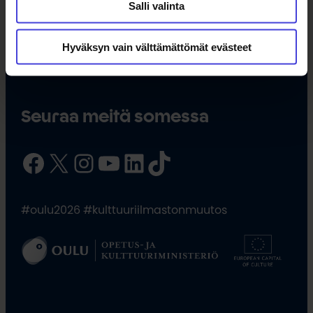
Salli valinta
Hyväksyn vain välttämättömät evästeet
Seuraa meitä somessa
Facebook
X
Instagram
YouTube
LinkedIn
TikTok
#oulu2026 #kulttuuriilmastonmuutos