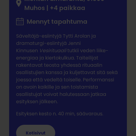
Muhos | +4 paikkaa
Mennyt tapahtuma
Säveltäjä-esiintyjä Tytti Arolan ja
dramaturgi-esiintyjä Jenni
Kinnusen
Vesirituaali
tutkii veden liike-
energiaa ja kiertokulkua. Taiteilijat
rakentavat teosta yhdessä rituaalin
osallistujien kanssa ja kuljettavat sitä sekä
joessa että vedeltä toiselle. Performanssi
on avoin kaikille ja sen toistamista
osallistujat voivat halutessaan jatkaa
esityksen jälkeen.
Esityksen kesto n. 40 min, säävaraus.
Kotisivut