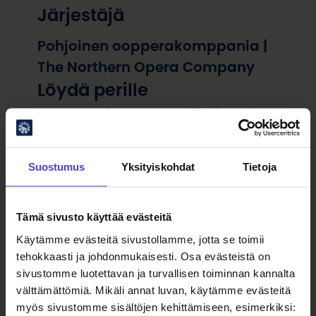
Järjestäjä
Pohjoinen oopperakomppania |
The Northern Opera Company
Löydä perille
Montan uimaranta, 91500 Muhos
Suostumus
Yksityiskohdat
Tietoja
Tämä sivusto käyttää evästeitä
Käytämme evästeitä sivustollamme, jotta se toimii
tehokkaasti ja johdonmukaisesti. Osa evästeistä on
sivustomme luotettavan ja turvallisen toiminnan kannalta
välttämättömiä. Mikäli annat luvan, käytämme evästeitä
myös sivustomme sisältöjen kehittämiseen, esimerkiksi: