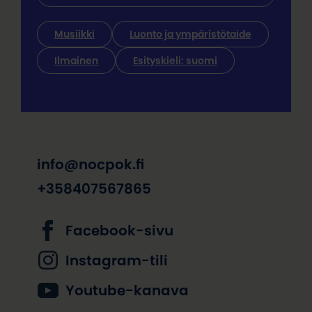
Musiikki
Luonto ja ympäristötaide
Ilmainen
Esityskieli: suomi
info@nocpok.fi
+358407567865
Facebook-sivu
Instagram-tili
Youtube-kanava