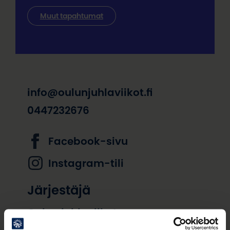
Muut tapahtumat
info@oulunjuhlaviikot.fi
0447232676
Facebook-sivu
Instagram-tili
Järjestäjä
Oulun juhlaviikot
Löydä perille