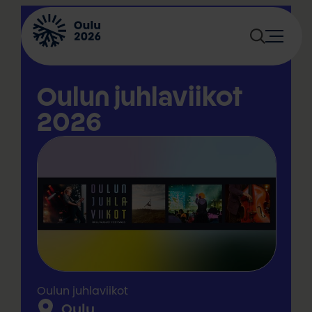
Siirry
sisältöön
Oulun juhlaviikot
2026
Oulun juhlaviikot
Oulu