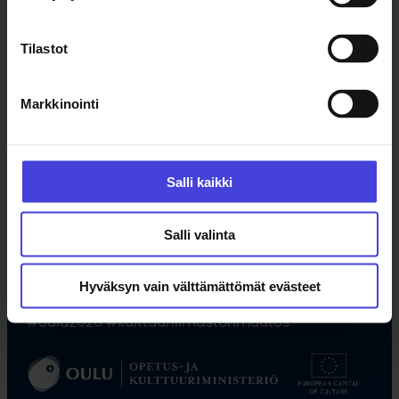
Tilastot
Markkinointi
Salli kaikki
Seuraa meitä somessa
Salli valinta
Facebook
X
Instagram
YouTube
LinkedIn
TikTok
Hyväksyn vain välttämättömät evästeet
#oulu2026 #kulttuuriilmastonmuutos