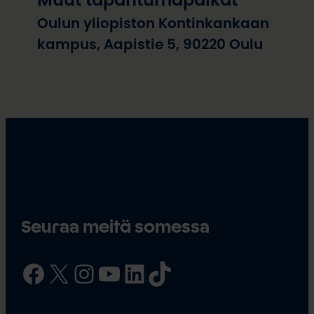
Oulun yliopiston Kontinkankaan
kampus, Aapistie 5, 90220 Oulu
Seuraa meitä somessa
Facebook
X
Instagram
YouTube
LinkedIn
TikTok