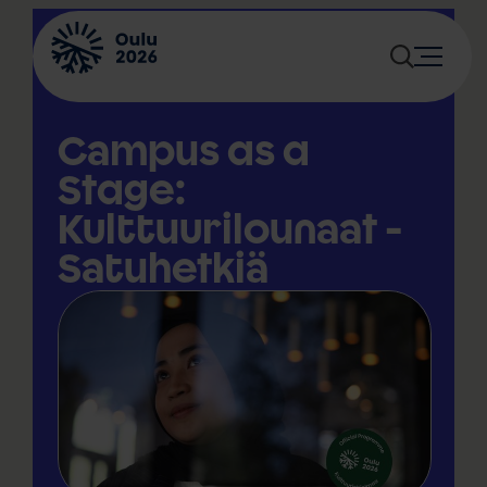
Siirry
sisältöön
Campus as a
Stage:
Kulttuurilounaat -
Satuhetkiä