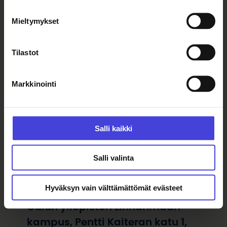
Mieltymykset
Tilastot
universityofoulu2026@oulu.fi
Markkinointi
Oulun yliopiston 2026
kulttuuriohjelma
Salli kaikki
Järjestäjä
Salli valinta
Oulun yliopisto
Hyväksyn vain välttämättömät evästeet
Löydä perille
Oulun yliopiston Linnanmaan
kampus, Pentti Kaiteran katu 1,