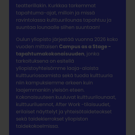
teatterillakin. Kurkkaa tarkemmat
tapahtuma-ajat, milloin ja missä
ravintolassa kulttuurilounas tapahtuu ja
suuntaa lounaalle siihen suuntaan!
Oulun yliopisto järjestää vuonna 2026 koko
vuoden mittaisen
Campus as a Stage -
tapahtumakokonaisuuden
, jonka
tarkoituksena on esitellä
yliopistoyhteisömme laaja-alaista
kulttuuriosaamista sekä tuoda kulttuuria
niin kampuksiemme arkeen kuin
laajemmankin yleisön eteen.
Kokonaisuuteen kuuluvat kulttuurilounaat,
kulttuuriluennot, After Work -tilaisuudet,
erilaiset näyttelyt ja yhteisötaideteokset
sekä taidekierrokset yliopiston
taidekokoelmissa.