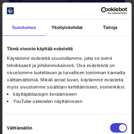
Esteettömyys
Esteetön liikkuminen
Suostumus
Yksityiskohdat
Tietoja
Linnanmaan kampusalue on yleisen
liikkumisen kannalta hyvin toimiva.
Tämä sivusto käyttää evästeitä
Esteettömyyteen on kiinnitetty huomioita
Käytämme evästeitä sivustollamme, jotta se toimii
lisäksi erilaisin järjestelyin
tehokkaasti ja johdonmukaisesti. Osa evästeistä on
(ks.
kampuskartat
). Mm. pääoven 2T
sivustomme luotettavan ja turvallisen toiminnan kannalta
kautta on esteetön kulku.
välttämättömiä. Mikäli annat luvan, käytämme evästeitä
myös sivustomme sisältöjen kehittämiseen, esimerkiksi:
käyttäjätilastojen keräämiseen
Kontinkankaan kampuksen
YouTube-videoiden näyttämiseen
päärakennuksen ovien kautta on esteetön
kulku. Ravintola Medisiina sijaitsee näiden
ovien välittömässä läheisyydessä.
Suostumuksen
Välttämätön
valinta